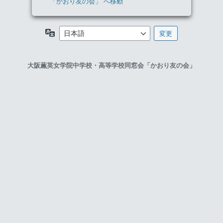
「かおり友の会」 へ移動
言
語
大阪薫英女学院中学校・高等学校同窓会「かおり友の会」