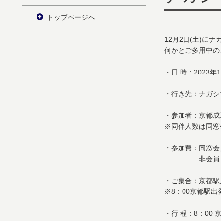
トップページへ
12月2日(土)に
何かとご多用中の
・日 時：2023年1
・行き先：ナガシ
・参加者：京都成
※同伴人数は同窓
・参加費：同窓会員 
非会員 大人\5,
・ご集合：京都駅
※8：00京都駅出
・行 程：8：00