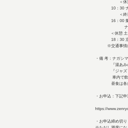
＜休憩 土
10：30 ナ
＜終日 フ
16：00 集
ナガシマス
＜休憩 土
18：30 京
※交通事情によ
・備 考：ナガシ
『湯あみの島』
『ジャズドリー
車内で飲み物
昼食は各自で
・お申込：下記申
https://www.zenr
・お申込締め切り：
※ただし満席にな