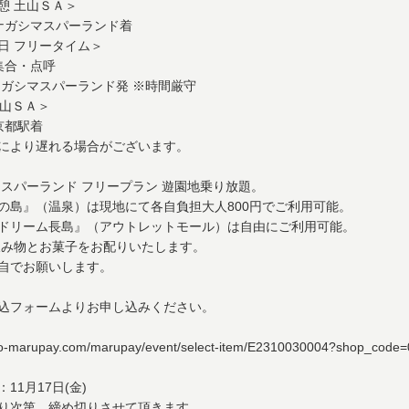
山ＳＡ＞
ガシマスパーランド着
リータイム＞
合・点呼
パーランド発 ※時間厳守
山ＳＡ＞
都駅着
り遅れる場合がございます。
マスパーランド フリープラン 遊園地乗り放題。
（温泉）は現地にて各自負担大人800円でご利用可能。
ム長島』（アウトレットモール）は自由にご利用可能。
とお菓子をお配りいたします。
お願いします。
込フォームよりお申し込みください。
yo-marupay.com/marupay/event/select-item/E2310030004?shop_code
11月17日(金)
り次第、締め切りさせて頂きます。