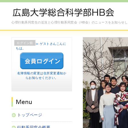
心理行動系同窓生の近況と心理行動系同窓会（HB会）のニュースをお知らせし
ログイン前
≫ ゲストさんこんに
ちは。
名簿情報の変更は
住所変更通知
か
らお知らせください。
トップページ
行動系同窓会概要