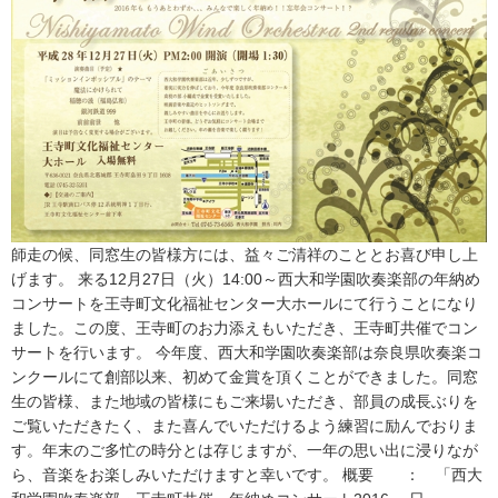
師走の候、同窓生の皆様方には、益々ご清祥のこととお喜び申し上
げます。 来る12月27日（火）14:00～西大和学園吹奏楽部の年納め
コンサートを王寺町文化福祉センター大ホールにて行うことになり
ました。この度、王寺町のお力添えもいただき、王寺町共催でコン
サートを行います。 今年度、西大和学園吹奏楽部は奈良県吹奏楽コ
ンクールにて創部以来、初めて金賞を頂くことができました。同窓
生の皆様、また地域の皆様にもご来場いただき、部員の成長ぶりを
ご覧いただきたく、また喜んでいただけるよう練習に励んでおりま
す。年末のご多忙の時分とは存じますが、一年の思い出に浸りなが
ら、音楽をお楽しみいただけますと幸いです。 概要 ： 「西大