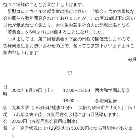
益々ご清祥のこととお喜び申し上げます。
新型コロナウイルス感染症の流行に伴い、『総会』含め大規模な
会の開催を数年間見合わせておりましたが、この度32歳以下の若い
世代が気兼ねなく集まり、大学生や若手社会人の懇親の場となる
『若葉会』を6年ぶりに開催することになりました。
つきましては、第二回若葉会を下記の日程で開催致しますので、
皆様同級生をお誘いあわせの上で、奮ってご参加下さいますようご
案内申し上げます。
敬具
記
日
2023年8月19日（土）
12:00～16:30
西大和学園若葉会
時
18:00～
各期同窓会
会
大和大学（JR吹田駅徒歩10分） 大阪府吹田市片山町2丁目5-1
場
（若葉会終了後、各期同窓会会場には当日誘導します）
会
2,000円（各期同窓会費用は別途）
費
※ 運営状況により29期以上は3,000円になる可能性がありま
す