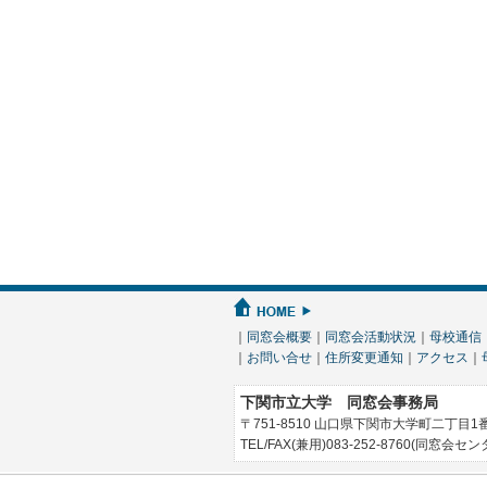
｜
同窓会概要
｜
同窓会活動状況
｜
母校通信
｜
お問い合せ
｜
住所変更通知
｜
アクセス
｜
下関市立大学 同窓会事務局
〒751-8510 山口県下関市大学町二丁目
TEL/FAX(兼用)083-252-8760(同窓会セ