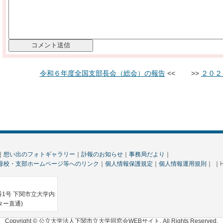
令和６年度全国支部長会（総会）の報告
<< >>
２０２
｜
想い出のフォトギャラリー
｜
訃報のお知らせ
｜
事務局だより
｜
母校・支部ホームページ等へのリンク
｜
個人情報保護規定
｜
個人情報運用規則
｜ ｜
1番1号 下関市立大学内
ンター直通)
Copyright © 公立大学法人下関市立大学同窓会WEBサイト, All Rights Reserved.