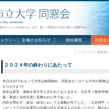
校のニュースをお知らせします。新しい同窓生の交流の場にご利用下さい！
トップページ
>
事務局
２０２４年の終わりにあたって
本日(12/27)をもって大学は御用納め。同窓会センターも今年の業務は
から1/５まで)
辰年は変革・激動を表す年と言われておりますが、元旦早々能登半島
暑・寒波と自然災害に見舞われた年であった。
内外を問わず、政治・経済においても激動の年でした。「大谷翔平」
ンピックでの日本選手の活躍は目を見張るものがあったので、救われ