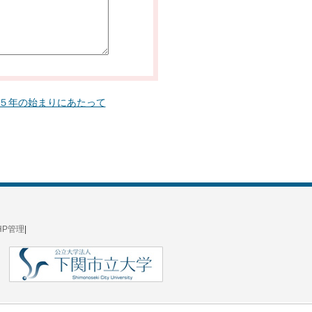
５年の始まりにあたって
HP管理
|