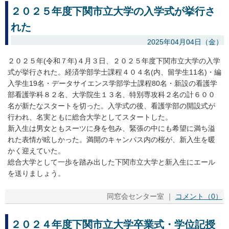
２０２５年度下関市立大学の入学式が挙行さ
れた
2025年04月04日（金）
２０２５年(令和７年)４月３日、２０２５年度下関市立大学の入学
式が挙行された。経済学部学士課程４０４名(内、留学生11名)・編
入学生19名・データサイエンス学部学士課程80名・新設の看護学
部看護学科８２名、大学院生１３名、特別専攻科２名の計６００
名が新たなスタートを切った。入学式の後、看護学部の開設式が
行われ、名実ともに総合大学としてスタートした。
新入生は男女ともスーツに身を包み、緊張の中にも希望に満ち溢
れた表情が眩しかった。満開のキャンパス内の桜が、新入生を暖
かく迎えていた。
総合大学として一歩を踏み出した下関市立大学と新入生にエール
を送りましょう。
同窓会センター室 ｜
コメント（0）
２０２４年度下関市立大学卒業式・学位記授