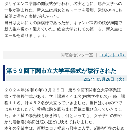
タサイエンス学部の開設式が行われ、名実ともに、総合大学への
一歩が刻まれた。新入生は男女ともスーツを着用、緊張の中にも
希望に満ちた表情が眩かった。
当日はあいにくの雨模様であったが、キャンパス内の桜が満開で
新入生を暖かく迎えていた。総合大学としての第一歩、新入生に
エールを送りましょう。
同窓会センター室 ｜
コメント（0）
第５９回下関市立大学卒業式が挙行された
2024年03月26日（火）
２０２４年(令和６年)３月２５日、第５９回下関市立大学卒業証
書・学位授与式があり、学士課程４４１名(内留学生６名)・修士課
程１１名、計４５２名が巣立っていきました。当日は小雨の中で
はありましたが、希望に胸を膨らませ元気に飛び立っていきまし
た。正面横の陽光桜も咲き誇り、何といっても、女子学生の鮮や
かな着物姿(袴姿)は眩いほどに映えておりました。
本年の卒業生は、新型コロナ禍真っ只中に入学、5類移行後の初め