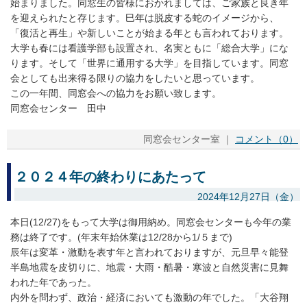
始まりました。同窓生の皆様におかれましては、ご家族と良き年
を迎えられたと存じます。巳年は脱皮する蛇のイメージから、
「復活と再生」や新しいことが始まる年とも言われております。
大学も春には看護学部も設置され、名実ともに「総合大学」にな
ります。そして「世界に通用する大学」を目指しています。同窓
会としても出来得る限りの協力をしたいと思っています。
この一年間、同窓会への協力をお願い致します。
同窓会センター 田中
同窓会センター室 ｜
コメント（0）
２０２４年の終わりにあたって
2024年12月27日（金）
本日(12/27)をもって大学は御用納め。同窓会センターも今年の業
務は終了です。(年末年始休業は12/28から1/５まで)
辰年は変革・激動を表す年と言われておりますが、元旦早々能登
半島地震を皮切りに、地震・大雨・酷暑・寒波と自然災害に見舞
われた年であった。
内外を問わず、政治・経済においても激動の年でした。「大谷翔