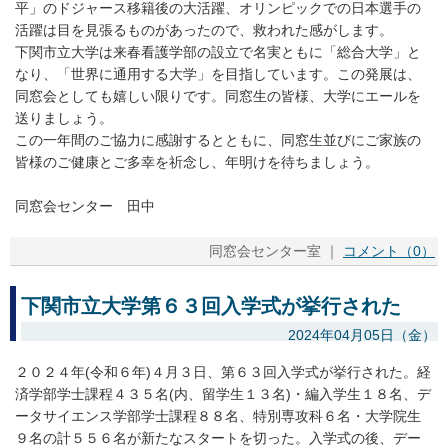
平」のドジャース移籍後の大活躍、オリンピックでの日本選手の
活躍は目を見張るものがあったので、救われた感がします。
下関市立大学は来春看護学部の設立で名実ともに「総合大学」と
なり、「世界に通用する大学」を目指しています。この発展は、
同窓会としても嬉しい限りです。同窓生の皆様、大学にエールを
送りましょう。
この一年間のご協力に感謝するとともに、同窓生並びにご家族の
皆様のご健康とご多幸を祈念し、年明けを待ちましょう。
同窓会センター 田中
同窓会センター室 ｜
コメント（0）
下関市立大学第６３回入学式が挙行された
2024年04月05日（金）
２０２４年(令和６年)４月３日、第６３回入学式が挙行された。経
済学部学士課程４３５名(内、留学生１３名)・編入学生１８名、デ
ータサイエンス学部学士課程８８名、特別専攻科６名・大学院生
９名の計５５６名が新たなスタートを切った。入学式の後、デー