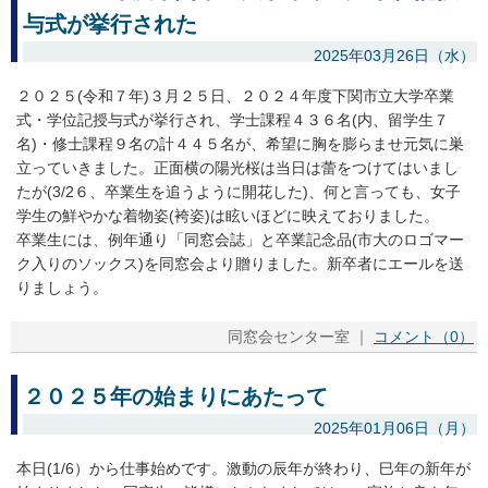
与式が挙行された
2025年03月26日（水）
２０２５(令和７年)３月２５日、２０２４年度下関市立大学卒業
式・学位記授与式が挙行され、学士課程４３６名(内、留学生７
名)・修士課程９名の計４４５名が、希望に胸を膨らませ元気に巣
立っていきました。正面横の陽光桜は当日は蕾をつけてはいまし
たが(3/2６、卒業生を追うように開花した)、何と言っても、女子
学生の鮮やかな着物姿(袴姿)は眩いほどに映えておりました。
卒業生には、例年通り「同窓会誌」と卒業記念品(市大のロゴマー
ク入りのソックス)を同窓会より贈りました。新卒者にエールを送
りましょう。
同窓会センター室 ｜
コメント（0）
２０２５年の始まりにあたって
2025年01月06日（月）
本日(1/6）から仕事始めです。激動の辰年が終わり、巳年の新年が