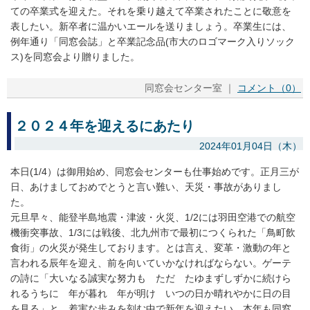
ての卒業式を迎えた。それを乗り越えて卒業されたことに敬意を
表したい。新卒者に温かいエールを送りましょう。卒業生には、
例年通り「同窓会誌」と卒業記念品(市大のロゴマーク入りソック
ス)を同窓会より贈りました。
同窓会センター室 ｜
コメント（0）
２０２４年を迎えるにあたり
2024年01月04日（木）
本日(1/4）は御用始め、同窓会センターも仕事始めです。正月三が
日、あけましておめでとうと言い難い、天災・事故がありまし
た。
元旦早々、能登半島地震・津波・火災、1/2には羽田空港での航空
機衝突事故、1/3には戦後、北九州市で最初につくられた「鳥町飲
食街」の火災が発生しております。とは言え、変革・激動の年と
言われる辰年を迎え、前を向いていかなければならない。ゲーテ
の詩に「大いなる誠実な努力も ただ たゆまずしずかに続けら
れるうちに 年が暮れ 年が明け いつの日か晴れやかに日の目
を見る」と。着実な歩みを刻む中で新年を迎えたい。本年も同窓