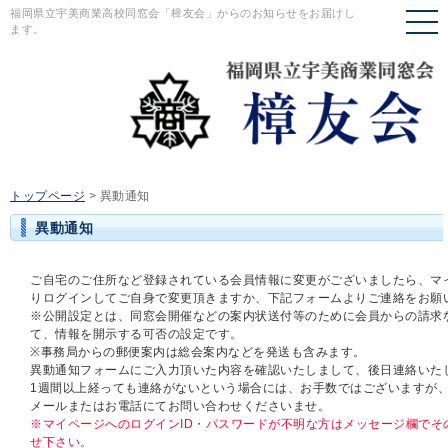
福岡県立宇美商業高校同窓会「樟友会」からのお知らせをお届けし
ます。
トップページ
>
異動通知
異動通知
ご自宅のご住所など登録されている会員情報に変更がございましたら、マ
りログインしてご自身で変更頂きますか、下記フォームよりご連絡をお願
※公開設定とは、同窓会開催などの案内状送付等のために会員からの請求
て、情報を開示する可否の設定です。
※事務局からの郵便案内は総会案内などを発送も含みます。
異動通知フォームにご入力頂いた内容を確認いたしまして、後日連絡いた
1週間以上経っても連絡がないという場合には、お手数ではございますが
メールまたはお電話にてお問い合わせくださいませ。
※マイページへのログインID・パスワードが不明な方はメッセージ欄でそ
せ下さい。