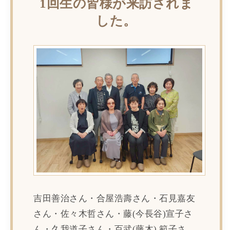
1回生の皆様が来訪されま
した。
吉田善治さん・合屋浩壽さん・石見嘉友
さん・佐々木哲さん・藤(今長谷)宣子さ
ん・久我道子さん・百武(藤木) 範子さ