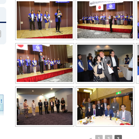
◄
1
2
3