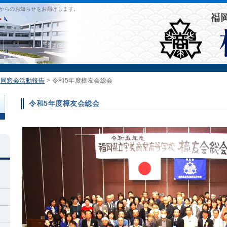
からのお知らせをお届けします。
>
同窓会活動報告
>
令和5年度樟友会総会
令和5年度樟友会総会