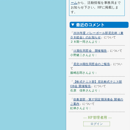
ーム
から、活動情報を事務局まで
お知らせ下さい。HPに掲載しま
す。
「
2026年度 バレーボール部尼北杯（兼
ＯＢ総会）のお知らせ
」について
２８期一同さんより：
「
11期生同窓会 開催報告
」について
小野健二さんより：
「
尼北14期生同窓会のご報告
」につい
て
服崎志郎さんより：
「
【軟式テニス部】尼北軟式テニス部
OB会 開催報告
」について
石原 佳幸さんより：
「
吹奏楽部・第37回定期演奏会 開催の
ご案内
」について
紅林さんより：
― HP管理者用 ―
ログイン