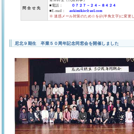
青木幹生（代表幹事）
■電話：
０７２７－２４－８４２４
問 合 せ 先
■E-mail：
aokimikio☆aol.com
※ 迷惑メール対策のため☆を@(半角文字)に変更
尼北９期生 卒業５０周年記念同窓会を開催しました