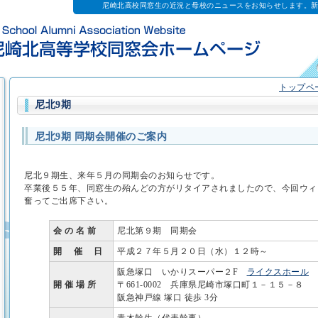
尼崎北高校同窓生の近況と母校のニュースをお知らせします。
トップペ
尼北9期
尼北9期 同期会開催のご案内
尼北９期生、来年５月の同期会のお知らせです。
卒業後５５年、同窓生の殆んどの方がリタイアされましたので、今回ウィ
奮ってご出席下さい。
会 の 名 前
尼北第９期 同期会
開 催 日
平成２７年５月２０日（水）１２時～
阪急塚口 いかりスーパー２F
ライクスホール
開 催 場 所
〒661-0002 兵庫県尼崎市塚口町１－１５－８
阪急神戸線 塚口 徒歩 3分