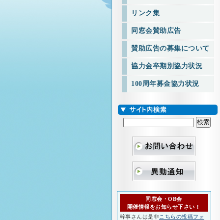
リンク集
同窓会賛助広告
賛助広告の募集について
協力金卒期別協力状況
100周年募金協力状況
同窓会・OB会
開催情報をお知らせ下さい！
幹事さんは是非
こちらの投稿フォ