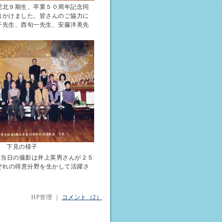
尼北９期生、卒業５０周年記念同
出かけました。皆さんのご協力に
子先生、西旬一先生、安藤洋美先
下見の様子
、当日の撮影は井上英男さんが２５
ぞれの得意分野を生かして活躍さ
。
HP管理 ｜
コメント（2）