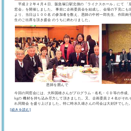
平成２２年４月４日、阪急塚口駅北側の「ライクスホール」にて 「
窓会」を開催しました。 事前に企画委員会を結成し、会場の下見にも
より、当日は１００名 の参加者を数え、恩師の中村一郎先生、作田絢
生のご出席を頂き盛会 のうちに終わりました。
恩師を囲んで
今回の同窓会には、大和国雄さんがプログラム・名札・ＣＤ等の作成
kgの 機材を持ち込み尽力して頂きました。又、企画委員２４名がそれ
れ同期会 を盛り上げました。特に時水久雄さんの司会は大好評でした
[続きを読む]