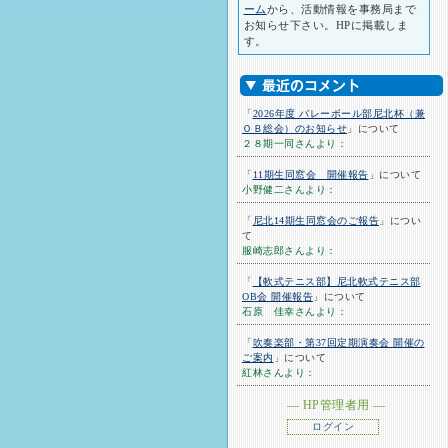
ーム
から、活動情報を事務局まで
お知らせ下さい。HPに掲載しま
す。
「
2026年度 バレーボール部尼北杯（兼
ＯＢ総会）のお知らせ
」について
２８期一同さんより：
「
11期生同窓会 開催報告
」について
小野健二さんより：
「
尼北14期生同窓会のご報告
」につい
て
服崎志郎さんより：
「
【軟式テニス部】尼北軟式テニス部
OB会 開催報告
」について
石原 佳幸さんより：
「
吹奏楽部・第37回定期演奏会 開催の
ご案内
」について
紅林さんより：
― HP管理者用 ―
ログイン