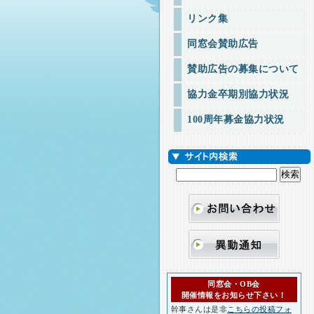
リンク集
同窓会賛助広告
賛助広告の募集について
協力金卒期別協力状況
100周年募金協力状況
同窓会・OB会
開催情報をお知らせ下さい！
幹事さんは是非
こちらの投稿フォ