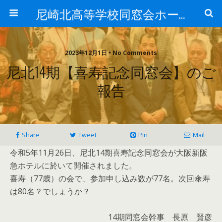
尼崎北高等学校同窓会ホームページ
2023年12月1日 • No Comments
尼北14期【喜寿記念同窓会】のご
報告
Share
Tweet
Pin
Mail
令和5年11月26日、尼北14期喜寿記念同窓会が大阪新阪
急ホテルに於いて開催されました。
喜寿（77歳）の会で、参加申し込み数が77名。次回傘寿
は80名？でしょうか？
14期同窓会幹事 長原 賢彦