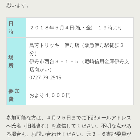
思います。
日
２０１８年５月４日(祝・金) １９時より
時
鳥芳トリッキー伊丹店（阪急伊丹駅徒歩２
分）
場
伊丹市西台３－１－５（尼崎信用金庫伊丹支
所
店向かい）
0727-79-2515
参 加
およそ４,０００円
費
参加可能な方は、４月２５日までに下記メールアドレス
へ氏名（旧姓含む）を送信してください。不明な点があ
る場合も、お問い合わせください。元３－６書記委員が