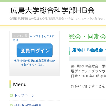
心理行動系同窓生の近況と心理行動系同窓会（HB会）のニュースをお知らせし
総会・同期
ログイン前
≫ ゲストさんこんに
ちは。
第8回HB会総会
名簿情報の変更は
住所変更通知
か
らお知らせください。
第8回のHB会総会・
場所：ホテルグランヴ
日時：2016年10月初
お会いできますことを
トップページ
行動系同窓会概要