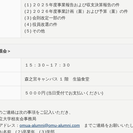
(１) ２０２５年度事業報告および収支決算報告の件
(２) ２０２６年度事業計画（案）および予算（案）の件
(３) 会則改定一部の件
(４) 役員改選の件
(５) その他
親会＞
１５：３０～１７：３０
森之宮キャンパス １ 階 生協食堂
５０００円 (当日受付でお支払いください)
席のご連絡は次の事項をご記入いただき、
立大学校友会事務局
アドレス：
omua-alumni@omu-alumni.com
までご連絡をお願いいた
) お名前、(２)卒業年、(３)学部、