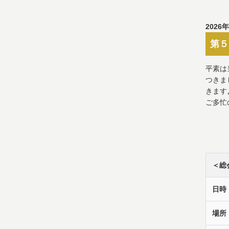
2026
第５
平素は
つきま
きます
ご多忙
＜総
日時
場所