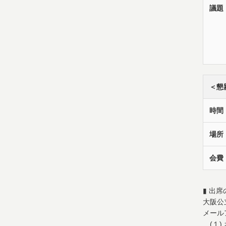
議題
＜懇
時間
場所
会費
▮ 出
大阪公
メール
(１