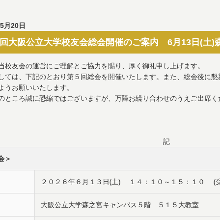
年5月20日
回大阪公立大学校友会総会開催のご案内 6月13日(土)
当校友会の運営にご理解とご協力を賜り、厚く御礼申し上げます。
しては、下記のとおり第５回総会を開催いたします。また、総会後に懇
ようお願いいたします。
のところ誠に恐縮ではございますが、万障お繰り合わせのうえご出席く
記
会＞
２０２６年６月１３日(土) １４：１０～１５：１０ (受
大阪公立大学森之宮キャンパス５階 ５１５大教室