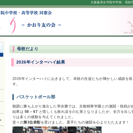
大阪薫英女学院中学校・高校
母校だより
2026年インターハイ結果
2026年インターハイにおきまして、本校の生徒たちが輝かしい成績を
す。
バスケットボール部
順調に勝ち上がり進出した準決勝では、京都精華学園との激闘・熱戦が
結果は
58 – 67
と惜しくも敗れ涙をのむ形となりましたが、全力を出し
りは多くの感動を与えてくれました。
ー
堂々の
第3位表彰
を受けました。選手たちの健闘を心よりたたえます！