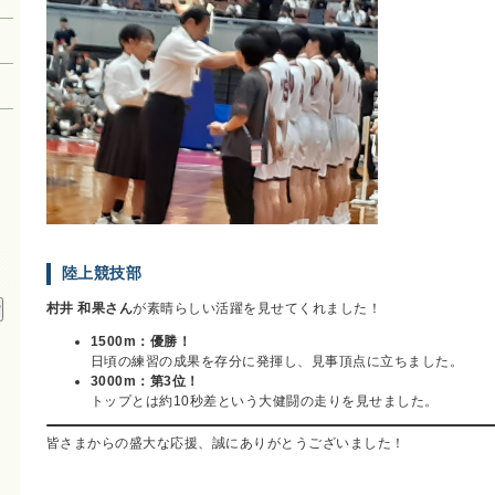
陸上競技部
村井 和果さん
が素晴らしい活躍を見せてくれました！
1500m：優勝！
日頃の練習の成果を存分に発揮し、見事頂点に立ちました。
3000m：第3位！
トップとは約10秒差という大健闘の走りを見せました。
皆さまからの盛大な応援、誠にありがとうございました！