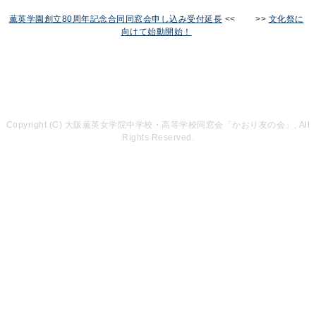
薫英学園創立80周年記念合同同窓会申し込み受付延長
<< >>
文化祭に
向けて始動開始！
Copyright (C) 大阪薫英女学院中学校・高等学校同窓会「かおり友の会」, All
Rights Reserved.