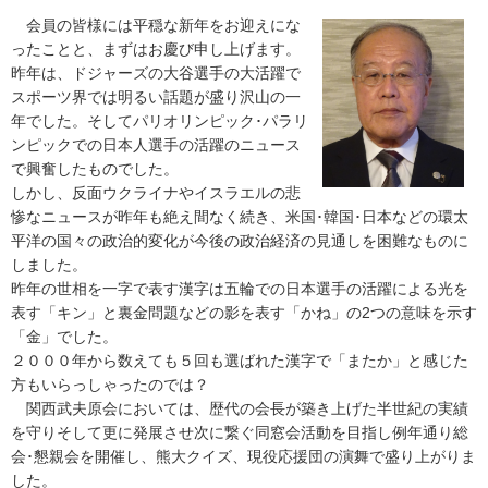
会員の皆様には平穏な新年をお迎えにな
ったことと、まずはお慶び申し上げます。
昨年は、ドジャーズの大谷選手の大活躍で
スポーツ界では明るい話題が盛り沢山の一
年でした。そしてパリオリンピック･パラリ
ンピックでの日本人選手の活躍のニュース
で興奮したものでした。
しかし、反面ウクライナやイスラエルの悲
惨なニュースが昨年も絶え間なく続き、米国･韓国･日本などの環太
平洋の国々の政治的変化が今後の政治経済の見通しを困難なものに
しました。
昨年の世相を一字で表す漢字は五輪での日本選手の活躍による光を
表す「キン」と裏金問題などの影を表す「かね」の2つの意味を示す
「金」でした。
２０００年から数えても５回も選ばれた漢字で「またか」と感じた
方もいらっしゃったのでは？
関西武夫原会においては、歴代の会長が築き上げた半世紀の実績
を守りそして更に発展させ次に繋ぐ同窓会活動を目指し例年通り総
会･懇親会を開催し、熊大クイズ、現役応援団の演舞で盛り上がりま
した。