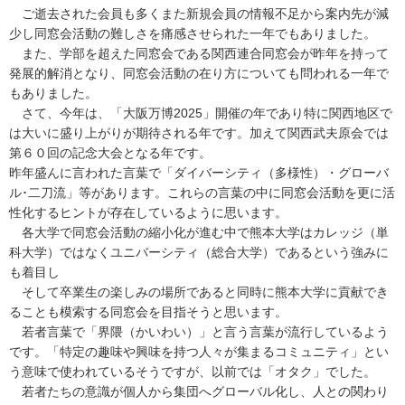
ご逝去された会員も多くまた新規会員の情報不足から案内先が減
少し同窓会活動の難しさを痛感させられた一年でもありました。
また、学部を超えた同窓会である関西連合同窓会が昨年を持って
発展的解消となり、同窓会活動の在り方についても問われる一年で
もありました。
さて、今年は、「大阪万博2025」開催の年であり特に関西地区で
は大いに盛り上がりが期待される年です。加えて関西武夫原会では
第６０回の記念大会となる年です。
昨年盛んに言われた言葉で「ダイバーシティ（多様性）・グローバ
ル･二刀流」等があります。これらの言葉の中に同窓会活動を更に活
性化するヒントが存在しているように思います。
各大学で同窓会活動の縮小化が進む中で熊本大学はカレッジ（単
科大学）ではなくユニバーシティ（総合大学）であるという強みに
も着目し
そして卒業生の楽しみの場所であると同時に熊本大学に貢献でき
ることも模索する同窓会を目指そうと思います。
若者言葉で「界隈（かいわい）」と言う言葉が流行しているよう
です。「特定の趣味や興味を持つ人々が集まるコミュニティ」とい
う意味で使われているそうですが、以前では「オタク」でした。
若者たちの意識が個人から集団へグローバル化し、人との関わり