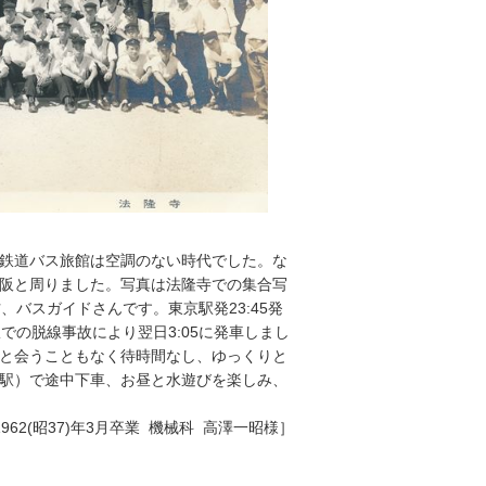
ました。鉄道バス旅館は空調のない時代でした。な
阪と周りました。写真は法隆寺での集合写
方、バスガイドさんです。東京駅発23:45発
での脱線事故により翌日3:05に発車しまし
と会うこともなく待時間なし、ゆっくりと
駅）で途中下車、お昼と水遊びを楽しみ、
1962(昭37)年3月卒業 機械科 高澤一昭様］