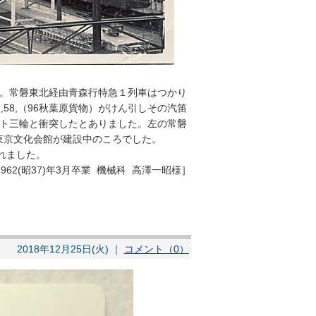
。常磐東北経由青森行特急１列車はつかり
7,58,（96秋葉原貨物）がけん引しその汽笛
ト三輪と衝突したとありました。左の常磐
東京文化会館が建設中のころでした。
されました。
1962(昭37)年3月卒業 機械科 高澤一昭様］
2018年12月25日(火) ｜
コメント（0）