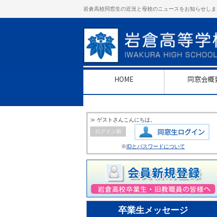
岩倉高校同窓生の近況と母校のニュースをお知らせしま
HOME
同窓会概
≫ ゲストさんこんにちは。
ログイン前
※
IDとパスワードについて
卒業生メッセージ