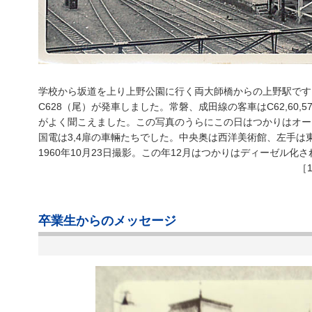
学校から坂道を上り上野公園に行く両大師橋からの上野駅です
C628（尾）が発車しました。常磐、成田線の客車はC62,60,5
がよく聞こえました。この写真のうらにこの日はつかりはオー
国電は3,4扉の車輛たちでした。中央奥は西洋美術館、左手は
1960年10月23日撮影。この年12月はつかりはディーゼル化
［
卒業生からのメッセージ