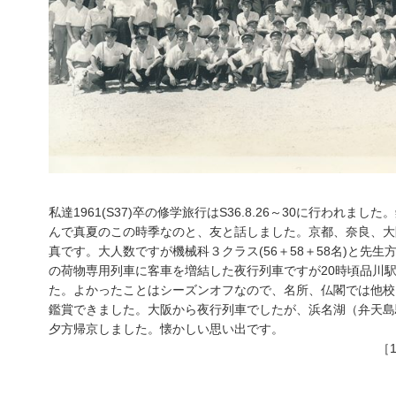
私達1961(S37)卒の修学旅行はS36.8.26～30に行われ
んで真夏のこの時季なのと、友と話しました。京都、奈良、大
真です。大人数ですが機械科３クラス(56＋58＋58名)と先生
の荷物専用列車に客車を増結した夜行列車ですが20時頃品川駅
た。よかったことはシーズンオフなので、名所、仏閣では他校
鑑賞できました。大阪から夜行列車でしたが、浜名湖（弁天島
夕方帰京しました。懐かしい思い出です。
［