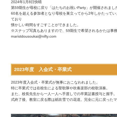
2024年1月8日快晴
第59期生が母校に戻り「はたちのお祝いParty」が開催されまし
60名を超える参加者となり母校を巣立ってから2年しかたって
ており
懐かしい時間をすごすことができました。
※スナップ写真もありますので、59期生で希望されるかたは事
maristdousoukai@nifty.com
2023年度 入会式・卒業式
2023年度入会式・卒業式が無事におこなわれました。
特に卒業式では在校生による聖歌隊や吹奏楽部の校歌演奏。
また、校長先生から一人一人へ手渡しでの卒業証書授与と握手。
式終了後、教室に戻る際は紙吹雪での花道。完全に元に戻ったマ