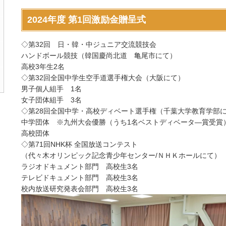
2024年度 第1回激励金贈呈式
◇第32回 日・韓・中ジュニア交流競技会
ハンドボール競技（韓国慶尚北道 亀尾市にて）
高校3年生2名
◇第32回全国中学生空手道選手権大会（大阪にて）
男子個人組手 1名
女子団体組手 3名
◇第28回全国中学・高校ディベート選手権（千葉大学教育学部
中学団体 ※九州大会優勝（うち1名ベストディベータ―賞受賞
高校団体
◇第71回NHK杯 全国放送コンテスト
（代々木オリンピック記念青少年センター/ＮＨＫホールにて）
ラジオドキュメント部門 高校生3名
テレビドキュメント部門 高校生3名
校内放送研究発表会部門 高校生3名