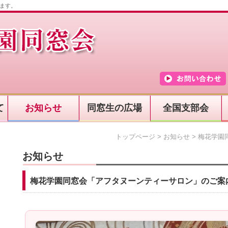
ます。
て
お知らせ
同窓生の広場
全国支部会
トップページ
>
お知らせ
>
梅花学園
お知らせ
梅花学園同窓会「アフタヌーンティーサロン」のご案