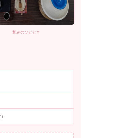
和みのひととき
)