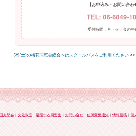
【お申込み・お問い合わ
TEL: 06-6849-1
受付時間：月・火・金の午
5/9(土)の梅花同窓会総会へはスクールバスをご利用ください
<
国支部会
｜
文化教室
｜
活躍する同窓生
｜
お問い合せ
｜
住所変更通知
｜
情報投稿
｜
個