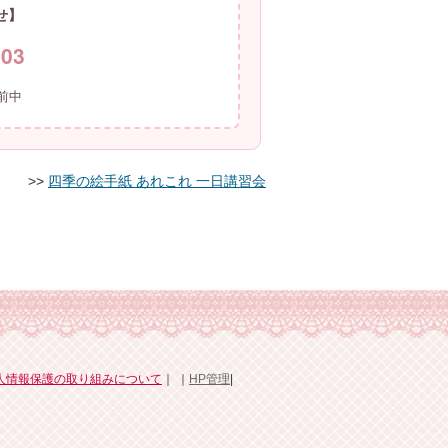
せ】
803
前中
< >>
四季の絵手紙 あれこれ 一日講習会
人情報保護の取り組みについて
｜ ｜
HP管理
|