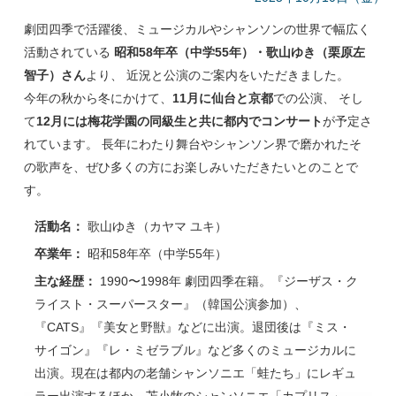
劇団四季で活躍後、ミュージカルやシャンソンの世界で幅広く
活動されている
昭和58年卒（中学55年）・歌山ゆき（栗原左
智子）さん
より、 近況と公演のご案内をいただきました。
今年の秋から冬にかけて、
11月に仙台と京都
での公演、 そし
て
12月には梅花学園の同級生と共に都内でコンサート
が予定さ
れています。 長年にわたり舞台やシャンソン界で磨かれたそ
の歌声を、ぜひ多くの方にお楽しみいただきたいとのことで
す。
活動名：
歌山ゆき（カヤマ ユキ）
卒業年：
昭和58年卒（中学55年）
主な経歴：
1990〜1998年 劇団四季在籍。『ジーザス・ク
ライスト・スーパースター』（韓国公演参加）、
『CATS』『美女と野獣』などに出演。退団後は『ミス・
サイゴン』『レ・ミゼラブル』など多くのミュージカルに
出演。現在は都内の老舗シャンソニエ「蛙たち」にレギュ