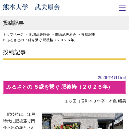
投稿記事
トップページ
地域武夫原会
関西武夫原会
投稿記事
ふるさとの ５縁を繋ぐ 肥後椿（２０２６年）
投稿記事
2026年4月15日
ふるさとの ５縁を繋ぐ 肥後椿（２０２６年）
１６回（昭和４３年卒）本島 昭男
肥後椿は、江戸
時代に肥後藩で門
外不出の花とされ