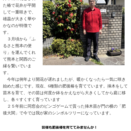
た椿で花弁が平開
して一重咲きで、
雄蕊が大きく華や
かなのが特徴で
す。
３月頃から「ふ
るさと熊本の便
り」を運んでくれ
て熊本と関西のご
縁を繋いでいま
す。
今年は例年より開花が遅れましたが、暖かくなったら一気に咲き
始めた感じです。現在、6種類の肥後椿を育てています。挿木をして
苗木を育て、その苗は何度か鉢をかえながら大きくしてから庭に移
し、各々すくすく育っています
２５年前に同窓会のビンゴゲームで貰った挿木苗が門の横の「肥
後大関」で今では我が家のシンボルツリーになっています。