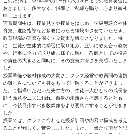
このたびは、令和8年6月1日から6月20日までの教育実習に
おきまして、多大なるご指導とご配慮を賜り、心より御礼
申し上げます。
実習期間中は、授業見学や授業をはじめ、学級懇談会や体
育祭、進路指導など多岐にわたる経験をさせていただき、
教育現場の実際を深く学ぶ貴重な機会となりました。特
に、生徒が主体的に学習に取り組み、互いに教え合う姿勢
や、行事に全力で取り組む様子に触れ、教師としての役割
や責任の大きさと同時に、その意義の深さを実感いたしま
した。
授業準備や教材作成の大変さ、クラス経営や教員間の連携
の難しさについても身をもって理解することができまし
た。ご指導いただいた先生方の、生徒一人ひとりの成長を
願う熱意や工夫に触れ、自身の未熟さを痛感するととも
に、今後目指すべき教師像をより明確にすることができま
した。
授業では、クラスに合わせた授業計画や内容の構成を考え
ることが難しく、苦労しました。また、「当たり前だと思