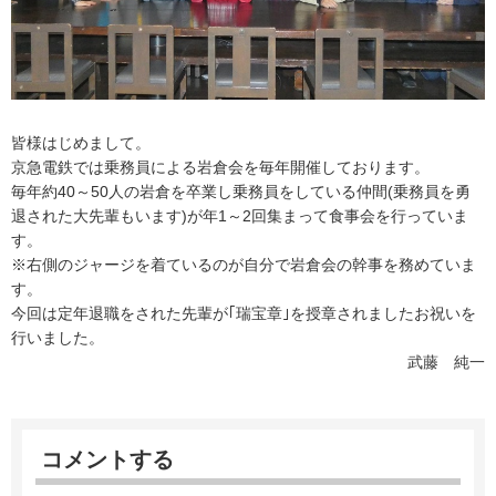
皆様はじめまして。
京急電鉄では乗務員による岩倉会を毎年開催しております。
毎年約40～50人の岩倉を卒業し乗務員をしている仲間(乗務員を勇
退された大先輩もいます)が年1～2回集まって食事会を行っていま
す。
※右側のジャージを着ているのが自分で岩倉会の幹事を務めていま
す。
今回は定年退職をされた先輩が｢瑞宝章｣を授章されましたお祝いを
行いました。
武藤　純一
コメントする