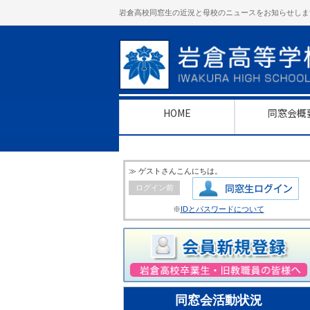
岩倉高校同窓生の近況と母校のニュースをお知らせしま
HOME
同窓会概
≫ ゲストさんこんにちは。
ログイン前
※
IDとパスワードについて
同窓会活動状況