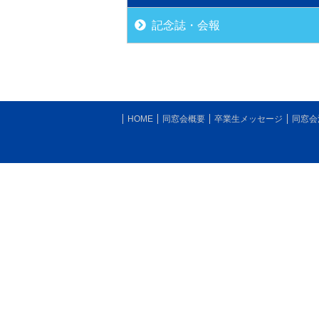
記念誌・会報
HOME
同窓会概要
卒業生メッセージ
同窓会