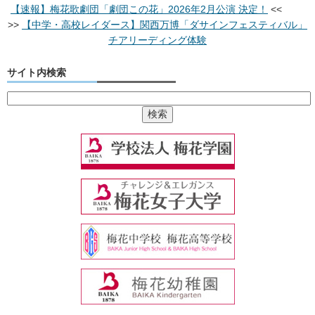
【速報】梅花歌劇団「劇団この花」2026年2月公演 決定！
<<
>>
【中学・高校レイダース】関西万博「ダサインフェスティバル」
チアリーディング体験
サイト内検索