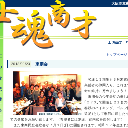
大阪市立
トップページ
E
東朋会
2018/01/23
つ
せ
私達１３期生も３月末迄
高齢者の仲間入り。これま
史
命の維持に努めましょう！
東朋会の今年最初の催し
業
｢ロドス｣で開催し２１名
春秋のハイキング、ゴルフ
会
遠足｣として季節に即した
ての参加をお願い致します。（希望者には別途、案内状を送付します）
ー
また東商同窓会総会が７月１日(日)に開催されます。昭和１７年生まれ