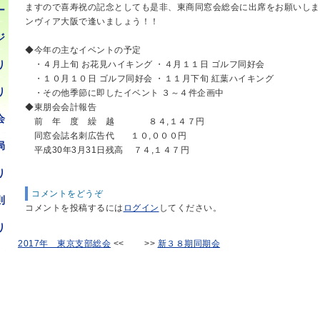
ますので喜寿祝の記念としても是非、東商同窓会総会に出席をお願いしま
ー
ンヴィア大阪で逢いましょう！！
ジ
◆今年の主なイベントの予定
り
・４月上旬 お花見ハイキング ・４月１１日 ゴルフ同好会
・１０月１０日 ゴルフ同好会 ・１１月下旬 紅葉ハイキング
り
・その他季節に即したイベント ３～４件企画中
◆東朋会会計報告
会
前 年 度 繰 越 ８４,１４７円
同窓会誌名刺広告代 １０,０００円
局
平成30年3月31日残高 ７４,１４７円
り
コメントをどうぞ
則
コメントを投稿するには
ログイン
してください。
り
2017年 東京支部総会
<< >>
新３８期同期会