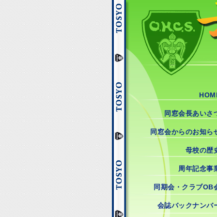
HOM
同窓会長あいさ
同窓会からのお知ら
母校の歴
周年記念事
同期会・クラブOB
会誌バックナンバ