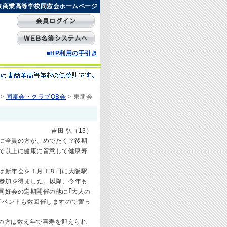
東商業高等学校同窓会ホームページ
■HP利用の手引き
>
同期会・クラブOB会
>
東朋会
吉田 弘（13）
に全員の方が、めでたく？後期
で以上に健康に留意して健康寿
は新年会を１月１８日に大阪駅
の参加を得ました。以降、今年も
同好会の定期開催の他に｢大人の
イベントも数回催しますので奮っ
の方は数え年で喜寿を迎えられ