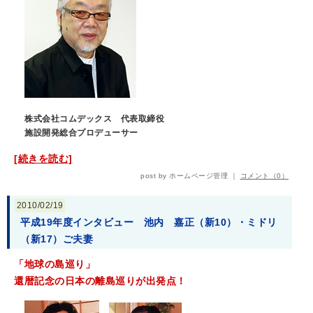
株式会社コムデックス 代表取締役
施設開発総合プロデューサー
[続きを読む]
post by ホームページ管理 ｜
コメント（0）
2010/02/19
平成19年度インタビュー 池内 嘉正（新10）・ミドリ
（新17）ご夫妻
「地球の島巡り」
還暦記念の日本の離島巡りが出発点！