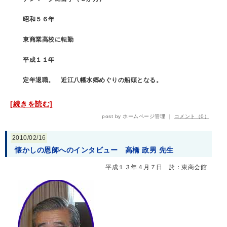
昭和５６年
東商業高校に転勤
平成１１年
定年退職。 近江八幡水郷めぐりの船頭となる。
[続きを読む]
post by ホームページ管理 ｜
コメント（0）
2010/02/16
懐かしの恩師へのインタビュー 高橋 政男 先生
平成１３年４月７日 於：東商会館