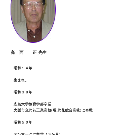
高 西 正 先生
昭和１４年
生まれ。
昭和３８年
広島大学教育学部卒業
大阪市立此花工業高校(現 此花総合高校)に奉職
昭和５０年
デンマークに留学（３か月）