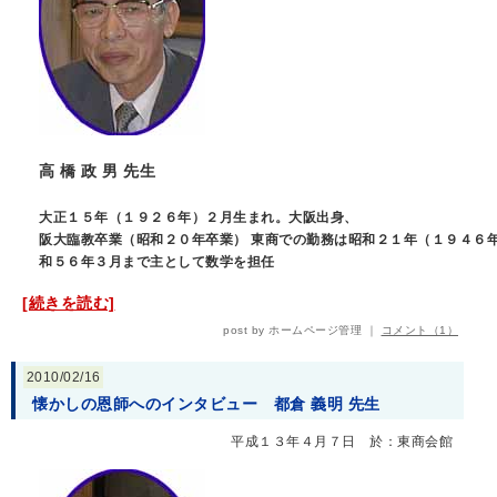
高 橋 政 男 先生
大正１５年（１９２６年）２月生まれ。大阪出身、
阪大臨教卒業（昭和２０年卒業） 東商での勤務は昭和２１年（１９４６
和５６年３月まで主として数学を担任
[続きを読む]
post by ホームページ管理 ｜
コメント（1）
2010/02/16
懐かしの恩師へのインタビュー 都倉 義明 先生
平成１３年４月７日 於：東商会館