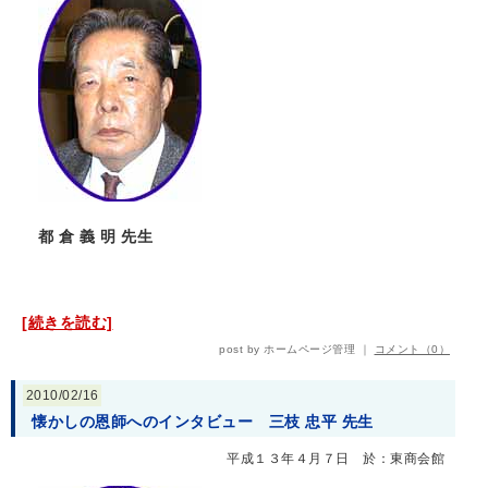
都 倉 義 明 先生
[続きを読む]
post by ホームページ管理 ｜
コメント（0）
2010/02/16
懐かしの恩師へのインタビュー 三枝 忠平 先生
平成１３年４月７日 於：東商会館