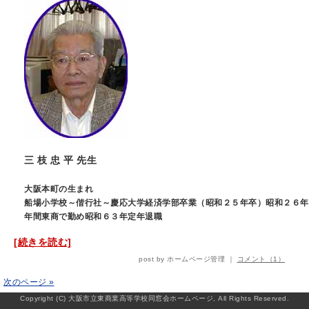
三 枝 忠 平 先生
大阪本町の生まれ
船場小学校～偕行社～慶応大学経済学部卒業（昭和２５年卒）昭和２６年
年間東商で勤め昭和６３年定年退職
[続きを読む]
post by ホームページ管理 ｜
コメント（1）
次のページ »
Copyright (C) 大阪市立東商業高等学校同窓会ホームページ, All Rights Reserved.