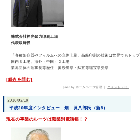
株式会社神光錻力印刷工場
代表取締役
「各種缶容器やフィルムへの立体印刷、高級印刷の技術は世界でもトップ
国内３工場、海外（中国）２工場
業界団体の理事長等歴任、黄綬褒章・勲五等瑞宝章受章
[続きを読む]
post by ホームページ管理 ｜
コメント（0）
2010/02/19
平成20年度インタビュー 畑 眞八郎氏（新8）
現在の事業のルーツは職業別電話帳！？