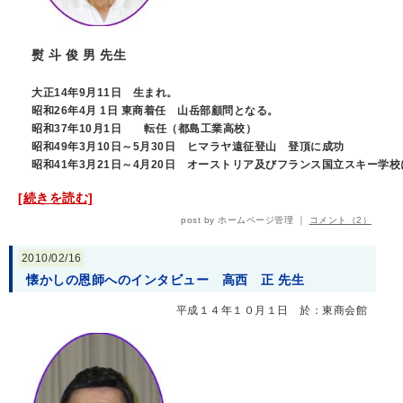
熨 斗 俊 男 先生
大正14年9月11日 生まれ。
昭和26年4月 1日 東商着任 山岳部顧問となる。
昭和37年10月1日 転任（都島工業高校）
昭和49年3月10日～5月30日 ヒマラヤ遠征登山 登頂に成功
昭和41年3月21日～4月20日 オーストリア及びフランス国立スキー学
[続きを読む]
post by ホームページ管理 ｜
コメント（2）
2010/02/16
懐かしの恩師へのインタビュー 高西 正 先生
平成１４年１０月１日 於：東商会館