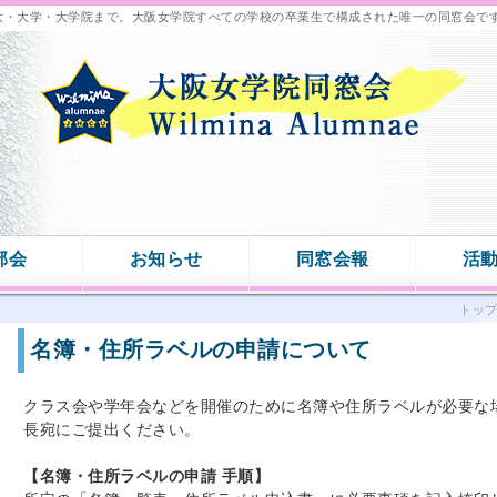
大・大学・大学院まで。大阪女学院すべての学校の卒業生で構成された唯一の同窓会で
部会
お知らせ
同窓会報
活
トッ
名簿・住所ラベルの申請について
クラス会や学年会などを開催のために名簿や住所ラベルが必要な
長宛にご提出ください。
【名簿
・
住所ラベルの申請 手順】