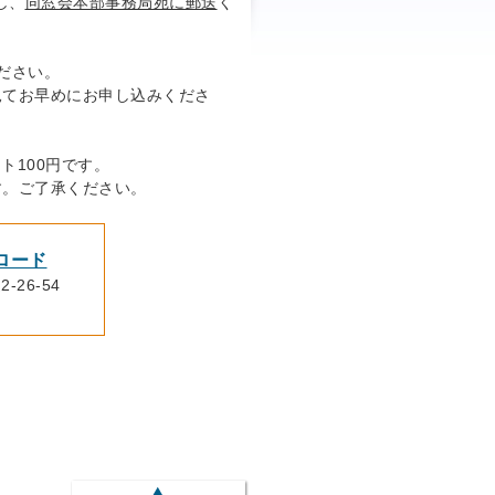
し、
同窓会本部事務局宛に郵送
く
ださい。
見てお早めにお申し込みくださ
ト100円です。
。ご了承ください。
ロード
-26-54