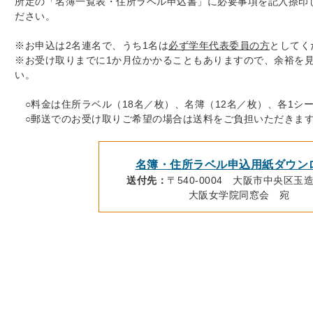
所定の「名簿⼀覧表・住所ラベル申込書」に必要事項を記入捺印
ださい。
※お申込は2名連名で、うち1名は
必ず学年代表委員の方
としてく
※お受け取りまでに1か月位かかることもありますので、余裕を
い。
○料金は住所ラベル（18名／枚）、名簿（12名／枚）、各1シー
○郵送でのお受け取りご希望の場合は送料をご負担いただきます
名簿・住所ラベル
申込用紙ダウン
送付先：
〒540-0004 大阪市中央区玉造2
大阪女学院同窓会 宛