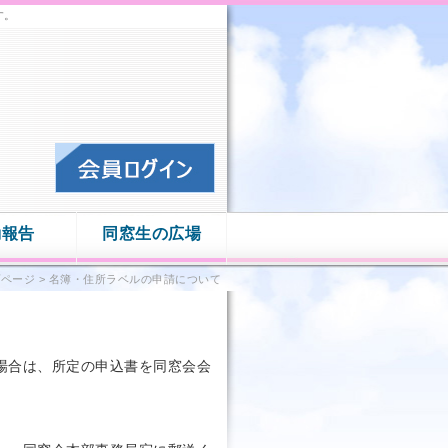
す。
動報告
同窓生の広場
プページ
>
名簿・住所ラベルの申請について
場合は、所定の申込書を同窓会会