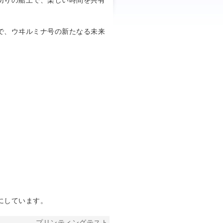
切りの船上で、楽しい時間を共有
で、ウヰルミナ号の新たなる未来
にしています。
プリンティングテスト