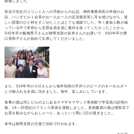
開催しました。
長谷川先生のコリント人への手紙からのお話、神田事務局長の学校のお
話、バンダビルト会長やお一人お一人の近況報告等に耳を傾けながら、楽
しい団欒のひと時をすごせたことはとても感謝でした。年々参加人数が減
っている中で本部から支部会員全員に案内を送ってくださったことから、
S45年卒の船橋秀子さんが静岡支部の岩井さんのお誘いで、S63年卒の濱
口美和子さんが始めて出席してくださいました。
また、S18年卒の小川さんから毎年恒例の手作りのビーズのキーホルダー
と小物入れを全員に頂きました。毎年、楽しみにしています。
食事の後は同じビルの上にあるヤマザキマザック美術館で学芸員の説明の
後、18～20世紀のフランス美術を堪能しました。美術鑑賞の後は喫茶店で
お茶を飲みながらおしゃべり。あっという間に1日が過ぎました。
来年は静岡支部の主催で浜松で行われます。