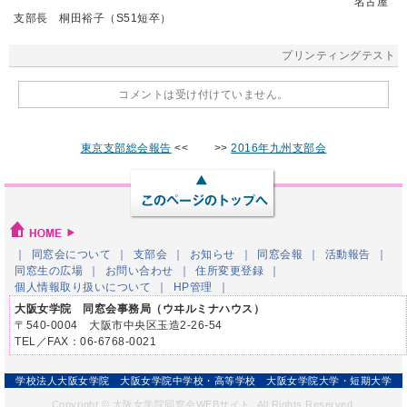
名古屋
支部長 桐田裕子（S51短卒）
プリンティングテスト
コメントは受け付けていません。
東京支部総会報告
<< >>
2016年九州支部会
同窓会について
支部会
お知らせ
同窓会報
活動報告
同窓生の広場
お問い合わせ
住所変更登録
個人情報取り扱いについて
HP管理
大阪女学院 同窓会事務局（ウヰルミナハウス）
〒540-0004 大阪市中央区玉造2-26-54
TEL／FAX：06-6768-0021
学校法人大阪女学院
大阪女学院中学校・高等学校
大阪女学院大学・短期大学
Copyright © 大阪女学院同窓会WEBサイト, All Rights Reserved.