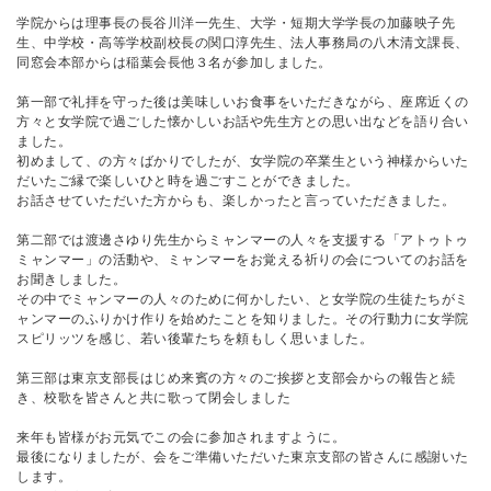
学院からは理事長の長谷川洋一先生、大学・短期大学学長の加藤映子先
生、中学校・高等学校副校長の関口淳先生、法人事務局の八木清文課長、
同窓会本部からは稲葉会長他３名が参加しました。
第一部で礼拝を守った後は美味しいお食事をいただきながら、座席近くの
方々と女学院で過ごした懐かしいお話や先生方との思い出などを語り合い
ました。
初めまして、の方々ばかりでしたが、女学院の卒業生という神様からいた
だいたご縁で楽しいひと時を過ごすことができました。
お話させていただいた方からも、楽しかったと言っていただきました。
第二部では渡邊さゆり先生からミャンマーの人々を支援する「アトゥトゥ
ミャンマー」の活動や、ミャンマーをお覚える祈りの会についてのお話を
お聞きしました。
その中でミャンマーの人々のために何かしたい、と女学院の生徒たちがミ
ャンマーのふりかけ作りを始めたことを知りました。その行動力に女学院
スピリッツを感じ、若い後輩たちを頼もしく思いました。
第三部は東京支部長はじめ来賓の方々のご挨拶と支部会からの報告と続
き、校歌を皆さんと共に歌って閉会しました
来年も皆様がお元気でこの会に参加されますように。
最後になりましたが、会をご準備いただいた東京支部の皆さんに感謝いた
します。